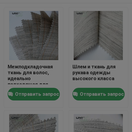
Межподкладочная
Шлем и ткань для
ткань для волос,
рукава одежды
идеально
высокого класса
подходящая для
мужских костюмов и
Домой
Отправить запрос
Отправить запрос
пиджаков,
изготовленная из
хлопка, вискозы,
Продукты
полиэстера, козьей
шерсти с жестким,
гладким,
О нас
эластичным