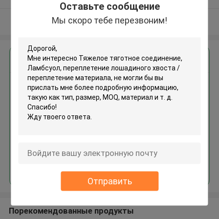
Оставьте сообщение
поставщик
Мы скоро тебе перезвоним!
Осмотрите больше
Получить лучшую цену для
Тяжелое тяготное
соединение, Ламбсуол,
переплетение лошадиного
хвоста / переплетение
материала
Продолжать
Отправить
Порекомендованные продукты