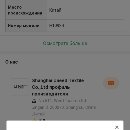
Место
Китай
происхождения
Номер модели
H10924
Осмотрите больше
О нас
Shanghai Uneed Textile
Co.,Ltd профиль
производителя
No.511, West Tianmu Rd.,
Jingan D. 200070, Shanghai, China
,Китай
5.0
Подтверженный