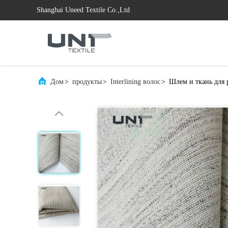
Shanghai Uneed Textile Co.,Ltd
Дом
>
продукты
>
Interlining волос
>
Шлем и ткань для 