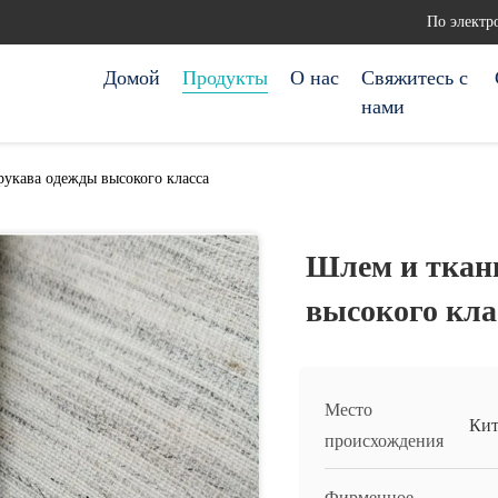
По электр
Домой
Продукты
О нас
Свяжитесь с
нами
рукава одежды высокого класса
Шлем и ткан
высокого кла
Место
Кит
происхождения
Фирменное