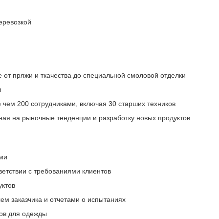
еревозкой
 от пряжи и ткачества до специальной смоловой отделки
м
 чем 200 сотрудниками, включая 30 старших техников
ная на рыночные тенденции и разработку новых продуктов
ами
ветствии с требованиями клиентов
уктов
лем заказчика и отчетами о испытаниях
ов для одежды