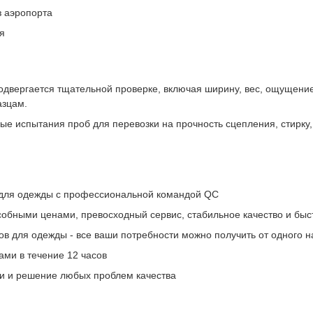
з аэропорта
я
одвергается тщательной проверке, включая ширину, вес, ощущение р
азцам.
ые испытания проб для перевозки на прочность сцепления, стирку,
в для одежды с профессиональной командой QC
собными ценами, превосходный сервис, стабильное качество и быс
в для одежды - все ваши потребности можно получить от одного 
ми в течение 12 часов
ии и решение любых проблем качества