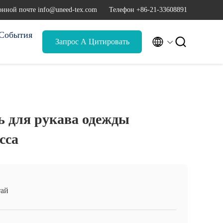
онной почте info@uneed-tex.com
Телефон +86-21-33608891
События


Запрос А Цитировать
ь для рукава одежды
сса
ай