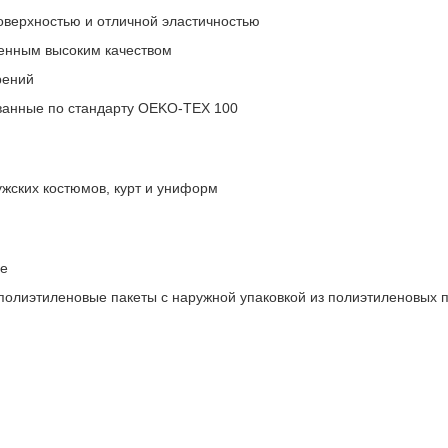
оверхностью и отличной эластичностью
менным высоким качеством
рений
ванные по стандарту OEKO-TEX 100
жских костюмов, курт и униформ
ле
полиэтиленовые пакеты с наружной упаковкой из полиэтиленовых 