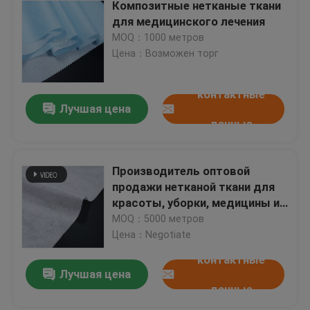
Композитные нетканые ткани
для медицинского лечения
MOQ：1000 метров
Цена：Возможен торг
контактные
Лучшая цена
данные
Производитель оптовой
продажи нетканой ткани для
красоты, уборки, медицины и
т.д.
MOQ：5000 метров
Цена：Negotiate
контактные
Лучшая цена
данные