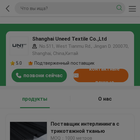
Shanghai Uneed Textile Co.,Ltd
No.511, West Tianmu Rd., Jingan D. 200070,
Shanghai, China,Китай
5.0
Подтверженный поставщик
контактные
позвони сейчас
данные
продукты
О нас
Поставщик интерлининга с
трикотажной тканью
MOQ：1000 метров