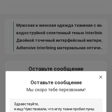
100% полиэстерная простая ткань с плавным покрытием для дамской тонкой ткани.
Покрытие PA черноты усушки Тонк Ткани Плавк Соткать дамы Interlining упорное
Экскурсия по заводу
30D * Interlining Weave Twill многоточия двойника 50D сплетенный для индустрии одеяния
Мужская и женская одежда тканеная с интервенцией, с разтяжкой, с полиэстерным клеем
Контроль качества
водоструйной сплетенный тенью Interlining связанный Warp высокого простирания 50D сплавляя
Двойной точечный интерфейсный материал, ПА покрытие ПСК интерлининговый резистентный к сжатию
Свяжитесь с нами
Adhensive Interlining материальная оптически белизна для куртки s людей и женщин '
Новости
Оставьте сообщение
Мы скоро тебе перезвоним!
Случаи
Оставьте сообщение
Мы скоро тебе перезвоним!
Запросите цитату
Плавкий interlining