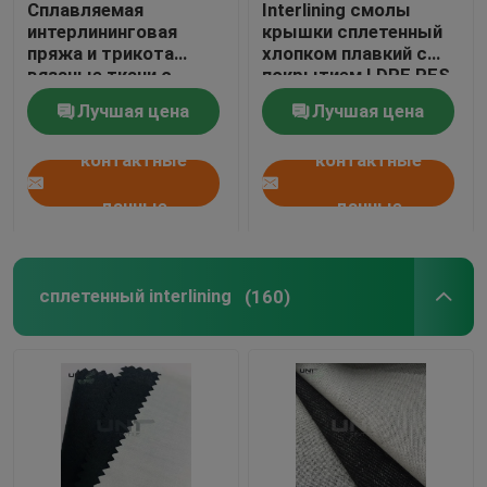
Сплавляемая
Interlining смолы
интерлининговая
крышки сплетенный
Не сплетенная ткань
пряжа и трикота
хлопком плавкий с
вязаные ткани с
покрытием LDPE PES
влажной отделкой
Лучшая цена
Лучшая цена
W1110
спанбонд не соткана ткань PP
контактные
контактные
ткань nonwoven spunlace
данные
данные
Вспомогательное оборудование одежд
сплетенный interlining
(160)
Плавкая паутина
Шить пусковые площадки плеча
крен головки втулки