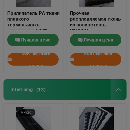
Прилипатель PA ткани
Прочная
плавкого
расплавляемая ткань
термального
из полиэстера
скрепления 100%
N1208G
полиэстер Nonwoven
Лучшая цена
Лучшая цена
контактные
контактные
данные
данные
Interlining
(13)