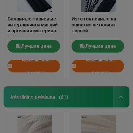
Сплавные тканевые
Изготовленные на
интерлининги мягкий
заказ из нетканых
и прочный материал
тканей
для
профессиональной
Лучшая цена
Лучшая цена
одежды
контактные
контактные
данные
данные
Interlining рубашки
(61)