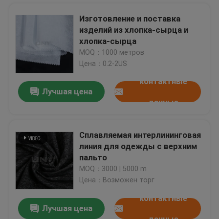
Изготовление и поставка
изделий из хлопка-сырца и
Черный плавильный интерфейсный материал Термополиэстерный клеевой отбеливатель Белый
хлопка-сырца
Высоким тень 10D сплетенная простиранием Interlining облегченная водоструйная
MOQ：1000 метров
100% нейлон, легкий, с разъединительным элементом, с разъединительным элементом.
Цена：0.2-2US
Плавкий взаимодействовать, белизна ткани двойного многоточия плавкая сплетенная Interlining чисто
контактные
Лучшая цена
Простой полиэстер полиамид для женской одежды
данные
Двойное PA многоточия покрывая плавкий сплетенный Interlining мягкий эластик Handfeeling P2030
30D Прямая ткань натяжной ткани интерфейс
Сплавляемая интерлининговая
сплетенный простиранием Interlining Weave ткани 30D простый сплавляя с процессом кремния
линия для одежды с верхним
OEKO - Сплетенная TEX Interlining ткань простирания для мытья энзима на 60℃/80℃/90℃
Домой
пальто
Водоструйный скрепленный Interlining, рему Interlining с большим простиранием в направлении утка
MOQ：3000 | 5000 m
Прокладка и интерфейс, высокопротяженная прокладка ткань / интерфейсный материал
Цена：Возможен торг
Продукты
Чёрная простая ткань с плавным интерфейсом, ткань 50 гм ткань с плавным интерфейсом
контактные
Лучшая цена
100D * 100D упрощают Interlining материал 70gsm с двойным покрытием PA многоточия
О нас
данные