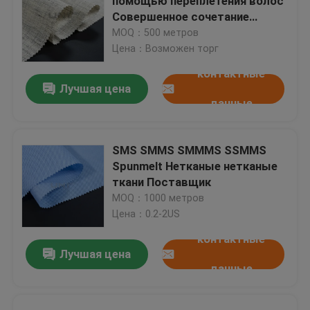
помощью переплетения волос
Совершенное сочетание
структуры и гибкости
MOQ：500 метров
Цена：Возможен торг
контактные
Лучшая цена
данные
SMS SMMS SMMMS SSMMS
Spunmelt Нетканые нетканые
ткани Поставщик
MOQ：1000 метров
Цена：0.2-2US
контактные
Лучшая цена
данные