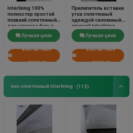
Interlining 100%
Прилипатель вставки
Нетканые изделия для пробивания иглы
полиэстер простой
утка сплетенный
плавкий сплетенный
одеждой связанный
для нижнего белья
плавкий Interlining
женщин
Лучшая цена
Лучшая цена
контактные
контактные
данные
данные
non сплетенный interlining
(113)