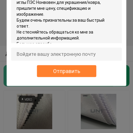
сплетенный interlining
non сплетенный interlining
Interlining
ДРУГИЕ КАТЕГОРИИ ОТ НАС
Отправить
Interlining рубашки
Плавкий interlining
(127)
Interlining волос
Ткань связи Интерлининг
Ткань затыловки вышивки