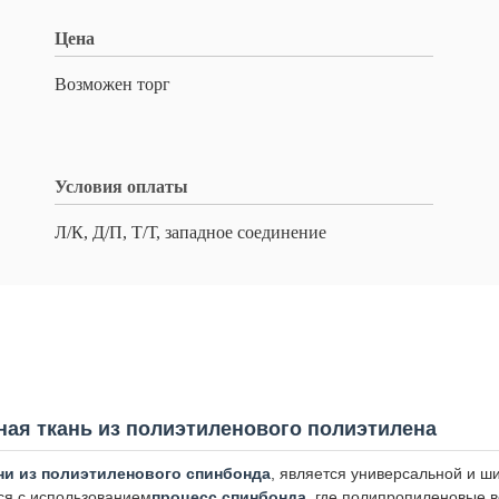
Цена
Возможен торг
Условия оплаты
Л/К, Д/П, Т/Т, западное соединение
аная ткань из полиэтиленового полиэтилена
ни из полиэтиленового спинбонда
, является универсальной и ш
тся с использованием
процесс спинбонда
, где полипропиленовые в