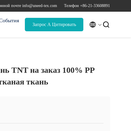
онной почте info@uneed-tex.com
Телефон +86-21-33608891
События


Запрос А Цитировать
нь TNT на заказ 100% PP
тканая ткань