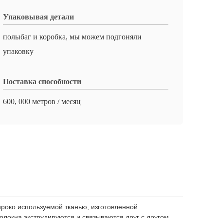
Упаковывая детали
полыбаг и коробка, мы можем подгоняли
упаковку
Поставка способности
600, 000 метров / месяц
ироко используемой тканью, изготовленной
олокна экструдируются и связываются друг с другом,