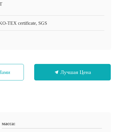
T
O-TEX certificate, SGS
Нами
Лучшая Цена
масса: