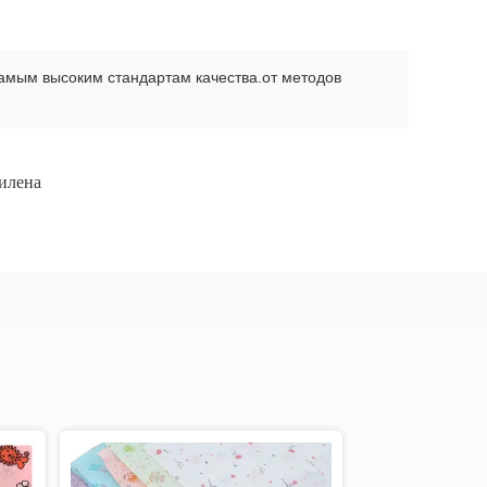
амым высоким стандартам качества.от методов
илена
Видео