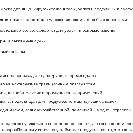
маски для лица, хирургические шторы, халаты, подгузники и салфе
льчительные пленки для удержания влаги и борьбы с сорняками
постельное белье, салфетки для уборки и бытовые изделия
арки и рекламные сумки
 комбинезоны
ивное производство для крупного производства
аемая альтернатива традиционным пластмассам
ких, потребительских и промышленных применений
ткань, подходящая для продуктов, контактирующих с кожей
едицинской, сельскохозяйственной, домашней и модной отраслях
предлагает уникальное сочетание прочности, долговечности и легк
х товаровПоскольку спрос на устойчивые продукты растет, эта тка