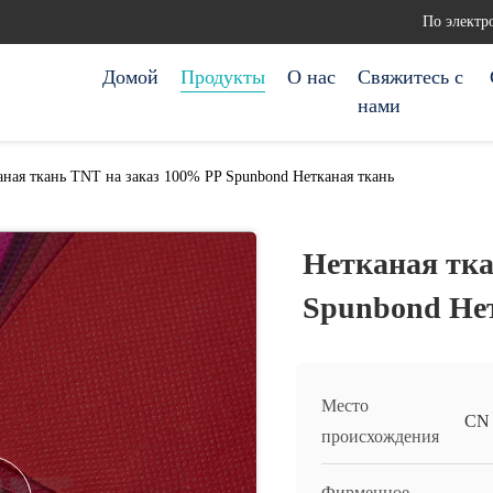
По электр
Домой
Продукты
О нас
Свяжитесь с
нами
аная ткань TNT на заказ 100% PP Spunbond Нетканая ткань
Нетканая тка
Spunbond Не
Место
CN
происхождения
Фирменное