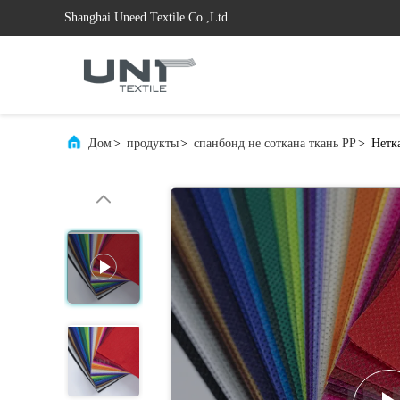
Shanghai Uneed Textile Co.,Ltd
Дом
>
продукты
>
спанбонд не соткана ткань PP
>
Нетк