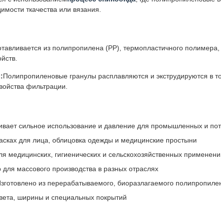
имости ткачества или вязания.
тавливается из полипропилена (PP), термопластичного полимера, в
ойств.
:
Полипропиленовые гранулы расплавляются и экструдируются в то
войства фильтрации.
вает сильное использование и давление для промышленных и по
асках для лица, облицовка одежды и медицинские простыни
ля медицинских, гигиенических и сельскохозяйственных применени
 для массового производства в разных отраслях
зготовлено из перерабатываемого, биоразлагаемого полипропиле
вета, ширины и специальных покрытий