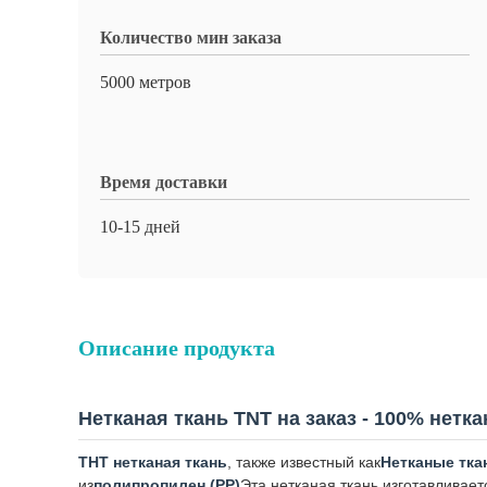
Количество мин заказа
5000 метров
Время доставки
10-15 дней
Описание продукта
Нетканая ткань TNT на заказ - 100% нетк
ТНТ нетканая ткань
, также известный как
Нетканые тка
из
полипропилен (PP)
Эта нетканая ткань изготавливае