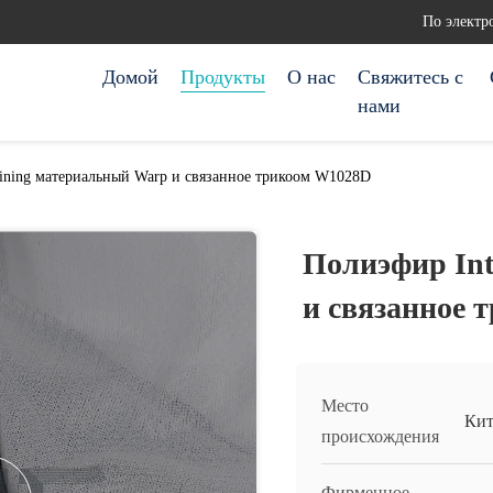
По электр
Домой
Продукты
О нас
Свяжитесь с
нами
lining материальный Warp и связанное трикоом W1028D
Полиэфир Int
и связанное 
Место
Кит
происхождения
Фирменное