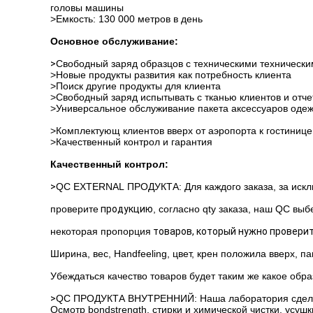
головы машины
>Емкость: 130 000 метров в день
Основное обслуживание:
>
Свободный заряд образцов с техническими техническ
>Новые продукты развития как потребность клиента
>Поиск другие продукты для клиента
>Свободный заряд испытывать с тканью клиентов и отч
>Универсальное обслуживание пакета аксессуаров оде
>Комплектующ клиентов вверх от аэропорта к гостинице
>Качественный контрол и гарантия
Качественный контрол:
>
QC EXTERNAL ПРОДУКТА: Для каждого заказа, за искл
проверите
продукцию
, согласно qty заказа, наш QC выб
некоторая пропорция
товаров, который нужно проверит
Ширина
,
вес,
Handfeeling,
цвет, крен положила вверх, па
Убеждаться
качество товаров будет таким же какое
обра
>
QC ПРОДУКТА ВНУТРЕННИЙ: Наша лаборатория сделает
Осмотр bondstrength, стирки и химической чистки, усушки