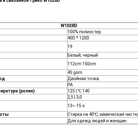
е и связанное трико W1028D
W1028D
100% полиэстер
40D * 120D
19
Белый, черный
112cm 150cm
45 gsm
од
Двойная точка
PA
ература (ролик)
125 | ℃ 140
2,5 | 3,0
13~ 15 s
боты
Стирка на 40℃, химическая чистк
Для одежд людей и женщин