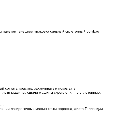
 пакетом, внешняя упаковка сильный сплетенный polybag
ый соткать, красить, заканчивать и покрывать
 сплетя машины, сшили машины скрепления не сплетенные,
ков
 линии лакировочных машин точки порошка, аиста Голландии