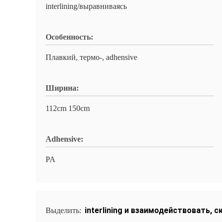
interlining/выравниваясь
Особенность:
Плавкий, термо-, adhensive
Ширина:
112cm 150cm
Adhensive:
PA
interlining и взаимодействовать
,
ск
Выделить: