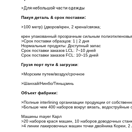
>
Для небольшой части одежды
Пакуя деталь & срок поставки:
>
100 метр) (дворов/крен, 2 крена/связка;
крен упакованный прозрачным сильным полиэтиленовым
>Срок поставки образцов: 1 | 2 дня
Нормальные продукты: Доступный запас
Срок поставки заказов LCL: 7~10 дней
Срок поставки заказов FCL: 10~15 дней
Грузя порт пути & загрузки
:
>
Морским путем/воздух/срочное
>
Шанхай/Нинбо/Тяньцзинь
Объект фабрики:
>
Полные interlining организации продукции от собственн
>Больше чем 400 наборов вокруг вязать, водоструйные
Машины mayer Карл
>20 наборов крася машин, 10 наборов доводочных стан
>4 линии лакировочных машин точки двойника Кореи, 2