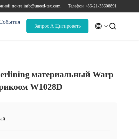
онной почте info@uneed-tex.com
Телефон +86-21-33608891
События


Запрос А Цитировать
erlining материальный Warp
трикоом W1028D
ай