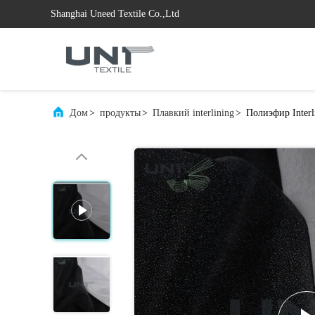
Shanghai Uneed Textile Co.,Ltd
Дом
>
продукты
>
Плавкий interlining
>
Полиэфир Inter