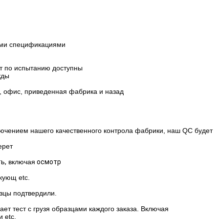
ими спецификациями
ет по испытанию доступны
жды
, офис, приведенная фабрика и назад
ючением нашего качественного контрола фабрики, наш QC будет
ерет
ь,
включая
осмотр
кующ etc.
зцы подтвердили.
 тест с грузя образцами каждого заказа.
Включая
 etc,