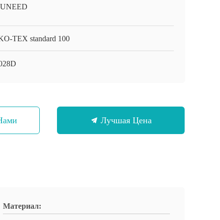
-UNEED
O-TEX standard 100
028D
Нами
Лучшая Цена
Материал: