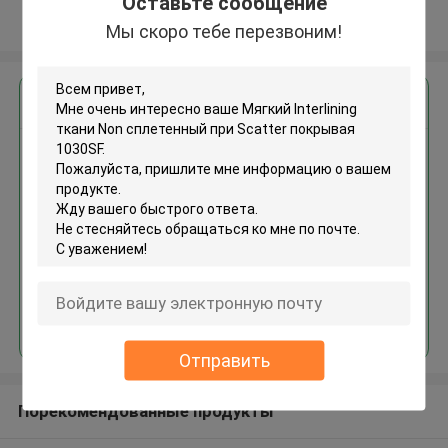
Оставьте сообщение
Осмотрите больше
Мы скоро тебе перезвоним!
Получить лучшую цену для
Мягкий Interlining ткани Non
сплетенный при Scatter
покрывая 1030SF
Продолжать
Отправить
Порекомендованные продукты