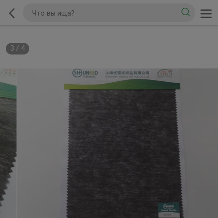
3
/
4