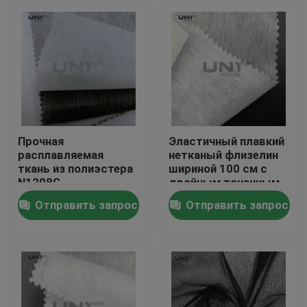
Прочная
Эластичный плавкий
расплавляемая
нетканый флизелин
ткань из полиэстера
шириной 100 см с
N1208G
двойным точечным
покрытием
Отправить запрос
Отправить запрос
Домой
Продукты
О нас