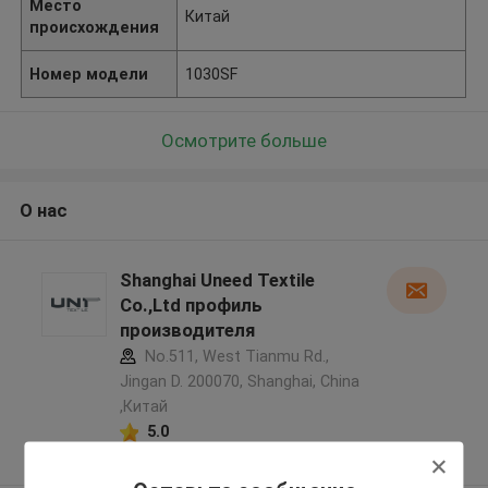
Место
Китай
происхождения
Номер модели
1030SF
Осмотрите больше
О нас
Shanghai Uneed Textile
Co.,Ltd профиль
производителя
No.511, West Tianmu Rd.,
Jingan D. 200070, Shanghai, China
,Китай
5.0
Подтверженный
поставщик