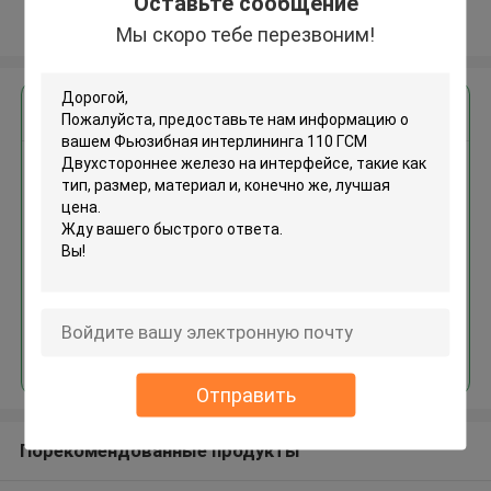
Оставьте сообщение
Осмотрите больше
Мы скоро тебе перезвоним!
Получить лучшую цену для
Фьюзибная интерлининга 110
ГСМ Двухстороннее железо на
интерфейсе
Продолжать
Отправить
Порекомендованные продукты