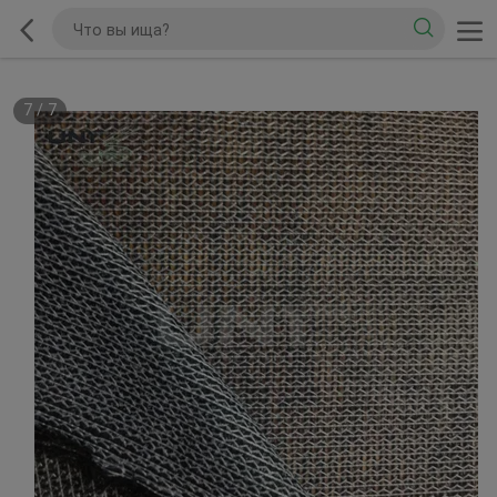
7
/
7