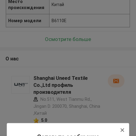
Место
Китай
происхождения
Номер модели
B6110E
Осмотрите больше
О нас
Shanghai Uneed Textile
Co.,Ltd профиль
производителя
No.511, West Tianmu Rd.,
Jingan D. 200070, Shanghai, China
,Китай
5.0
Подтверженный
поставщик